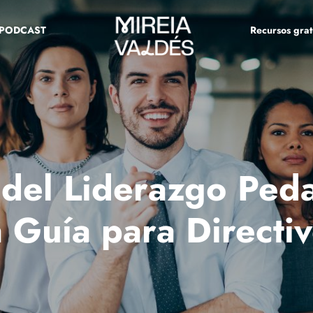
PODCAST
Recursos grat
 del Liderazgo Ped
 Guía para Directi