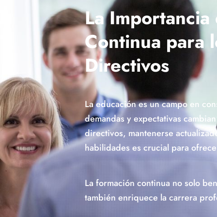
La Importancia
Continua para 
Directivos
La educación es un campo en cons
demandas y expectativas cambian 
directivos, mantenerse actualizad
habilidades es crucial para ofrec
La formación continua no solo bene
también enriquece la carrera prof