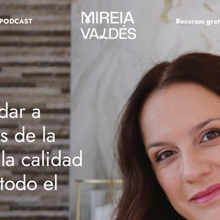
PODCAST
Recursos grat
dar a
s de la
la calidad
todo el