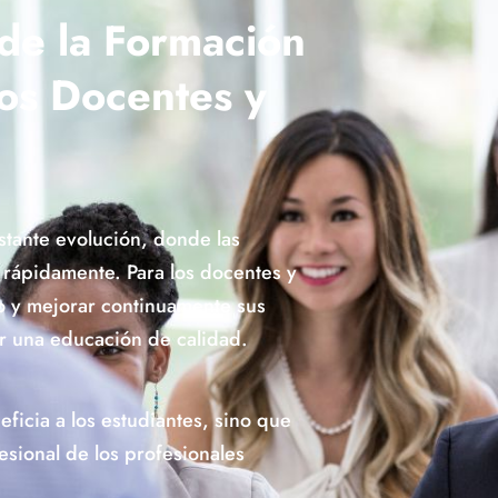
 de la Formación
los Docentes y
tante evolución, donde las
rápidamente. Para los docentes y
o y mejorar continuamente sus
er una educación de calidad.
ficia a los estudiantes, sino que
esional de los profesionales