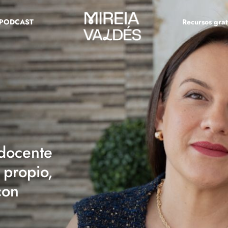
PODCAST
Recursos grat
 docente
 propio,
con